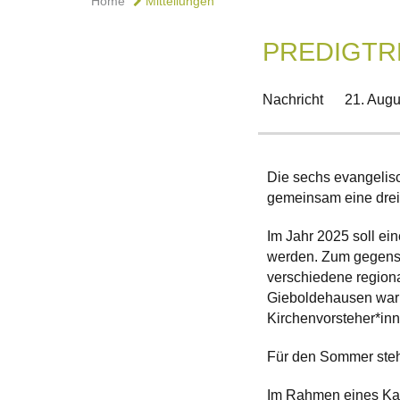
Home
Mitteilungen
PREDIGTRE
Nachricht
21. Augu
Die sechs evangelis
gemeinsam eine drei
Im Jahr 2025 soll e
werden. Zum gegense
verschiedene regiona
Gieboldehausen war b
Kirchenvorsteher*inn
Für den Sommer steh
Im Rahmen eines Kan