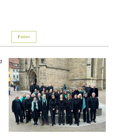
teilen
d